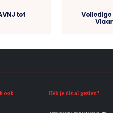
 AVNJ tot
Volledige
Vlaa
jk ook
Heb je dit al gezien?