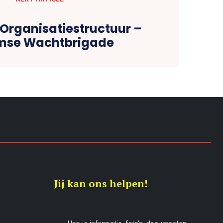
 Organisatiestructuur –
mse Wachtbrigade
Jij kan ons helpen!