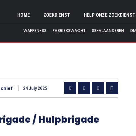
HOME
ZOEKDIENST
HELP ONZE ZOEKDIENST
WAFFEN-SS
FABRIEKSWACHT
SS-VLAANDEREN
DM
rchief
24 July 2025
Brigade / Hulpbrigade