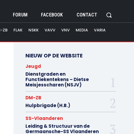
FORUM
FACEBOOK
CONTACT
-ZB
FLAK
NSKK
VAVV
VNV
MEDIA
VARIA
NIEUW OP DE WEBSITE
Jeugd
Dienstgraden en
Functiekentekens – Dietse
Meisjesscharen (NSJV)
DM-ZB
Hulpbrigade (H.B.)
SS-Vlaanderen
Leiding & Structuur van de
Germaansche-SS Vlaanderen