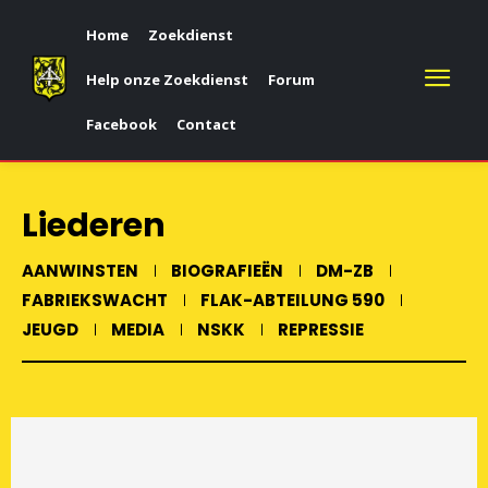
Home
Zoekdienst
Help onze Zoekdienst
Forum
Facebook
Contact
Liederen
AANWINSTEN
BIOGRAFIEËN
DM-ZB
FABRIEKSWACHT
FLAK-ABTEILUNG 590
JEUGD
MEDIA
NSKK
REPRESSIE